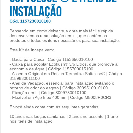
INSTALAÇÃO
Cód. 1157230010100
Pensando em como deixar sua obra mais fácil e rápida
desenvolvemos uma solução em kit, que contêm os
produtos e todos os itens necessários para sua instalação.
Este Kit da Incepa vem:
- Bacia para Caixa | Código 1153650010100
- Caixa para acoplar Ecoflush® 3/6 Litros, que promove a
economia de água | Código 1155700015100
- Assento Original em Resina Termofixa Softclose® | Código
3159830011100
- Anel de Vedação, essencial para instalação evitando o
retorno de odor do esgoto | Código 3009510010100
- Fixação em L | Código 3009750010100
- Flexível em Aço Inox 400mm | Código M5008R0CR3
E você ainda conta com as seguintes garantias,
10 anos nas louças sanitárias | 2 anos no assento | 1 ano
nos itens de instalação