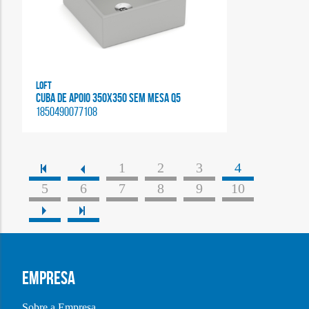
Loft
CUBA DE APOIO 350X350 SEM MESA Q5
1850490077108
1
2
3
4
5
6
7
8
9
10
EMPRESA
Sobre a Empresa